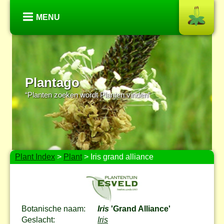
MENU
Plantago
“Planten zoeken wordt Planten vinden”
Plant Index
>
Plant
> Iris grand alliance
Botanische naam:
Iris
'Grand Alliance'
Geslacht:
Iris