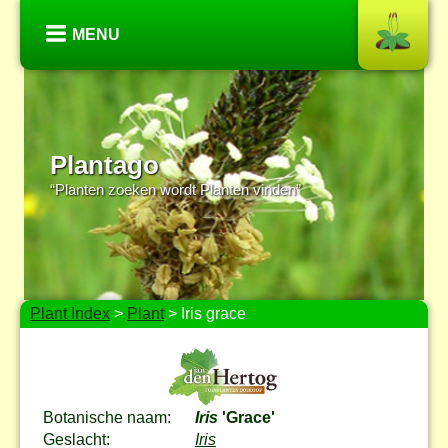
MENU
Plantago
“Planten zoeken wordt Planten vinden”
Plant Index
>
Plant
> Iris grace
Botanische naam:
Iris
'Grace'
Geslacht:
Iris