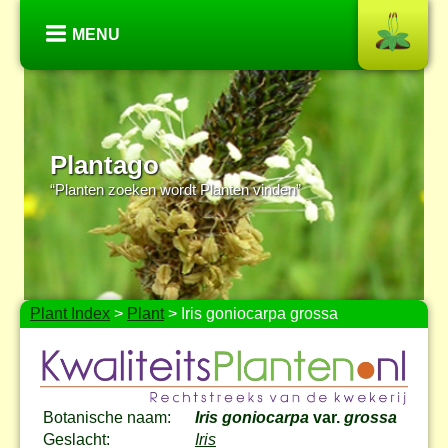
MENU
Plantago
“Planten zoeken wordt Planten vinden”
Plant Index
>
Plant
> Iris goniocarpa grossa
Botanische naam:
Iris goniocarpa
var.
grossa
Geslacht:
Iris