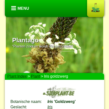
MENU
Plantago
“Planten zoeken wordt Planten vinden”
Plant Index
>
Plant
> Iris goldzwerg
Botanische naam:
Iris
'Goldzwerg'
Geslacht:
Iris