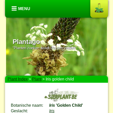
MENU
Plantago
“Planten zoeken wordt Planten vinden”
Plant Index
>
Plant
> Iris golden child
Botanische naam:
Iris
'Golden Child'
Geslacht:
Iris