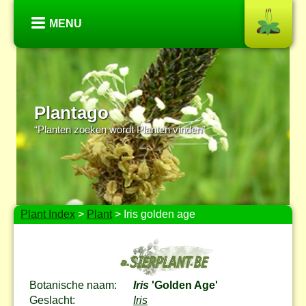
MENU
Plantago
“Planten zoeken wordt Planten vinden”
Plant Index
>
Plant
> Iris golden age
Botanische naam:
Iris
'Golden Age'
Geslacht:
Iris