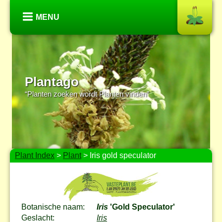
MENU
Plantago
“Planten zoeken wordt Planten vinden”
Plant Index
>
Plant
> Iris gold speculator
Botanische naam:
Iris
'Gold Speculator'
Geslacht:
Iris