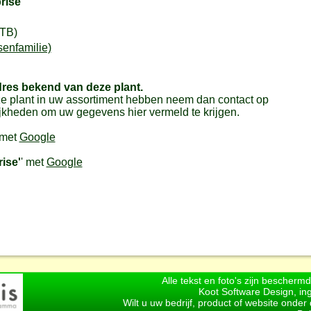
rise'
(TB)
senfamilie)
dres bekend van deze plant.
e plant in uw assortiment hebben neem dan contact op
jkheden om uw gegevens hier vermeld te krijgen.
 met
Google
ise'
' met
Google
Alle tekst en foto's zijn bescherm
Koot Software Design, in
Wilt u uw bedrijf, product of website onde