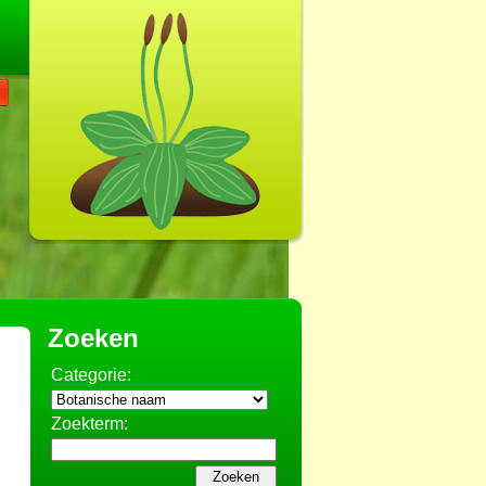
Zoeken
Categorie:
Zoekterm: