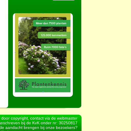
d door copyright, contact via de webmaster
geschreven bij de KvK onder nr: 30250817
r de aandacht brengen bij onze bezoekers?