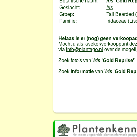
Botanische naam:
Iris
'Gold Rep
Geslacht:
Iris
Groep:
Tall Bearded 
Familie:
Iridaceae (Lis
Helaas is er (nog) geen verkoopa
Mocht u als kweker/verkooppunt dez
via
info@plantago.nl
over de mogeli
Zoek foto's van '
Iris
'Gold Reprise'
'
Zoek
informatie
van '
Iris
'Gold Repr