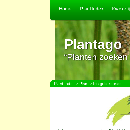
Home
Plant Index
Kwekeri
Plantago
“Planten zoeken 
Plant Index
>
Plant
> Iris gold reprise