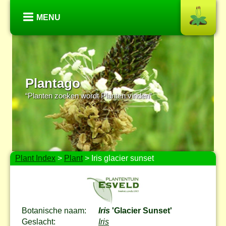
MENU
Plantago
“Planten zoeken wordt Planten vinden”
Plant Index
>
Plant
> Iris glacier sunset
Botanische naam:
Iris
'Glacier Sunset'
Geslacht:
Iris