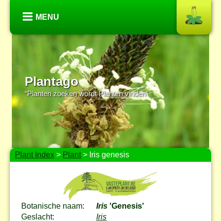
MENU
Plantago
“Planten zoeken wordt Planten vinden”
Plant Index
>
Plant
> Iris genesis
Botanische naam:
Iris
'Genesis'
Geslacht:
Iris