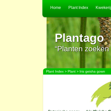
Home
Plant Index
Kwekeri
Plantago
“Planten zoeken 
Plant Index
>
Plant
> Iris geisha gown