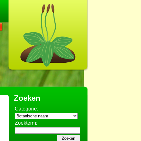
Zoeken
Categorie:
Zoekterm: