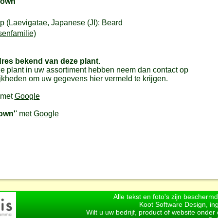
Gown'
p (Laevigatae, Japanese (JI); Beard
senfamilie)
dres bekend van deze plant.
e plant in uw assortiment hebben neem dan contact op
jkheden om uw gegevens hier vermeld te krijgen.
 met
Google
own'
' met
Google
Alle tekst en foto's zijn bescherm
Koot Software Design, in
Wilt u uw bedrijf, product of website onde