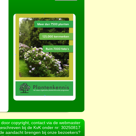
d door copyright, contact via de webmaster
geschreven bij de KvK onder nr: 30250817
r de aandacht brengen bij onze bezoekers?