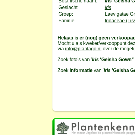
Botanische naam:
Iris
'Geisha 
Geslacht:
Iris
Groep:
Laevigatae Gr
Familie:
Iridaceae (Lis
Helaas is er (nog) geen verkoopa
Mocht u als kweker/verkooppunt dez
via
info@plantago.nl
over de mogeli
Zoek foto's van '
Iris
'Geisha Gown'
'
Zoek
informatie
van '
Iris
'Geisha G