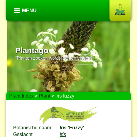
MENU
Plantago
“Planten zoeken wordt Planten vinden”
Plant Index
>
Plant
> Iris fuzzy
Botanische naam:
Iris
'Fuzzy'
Geslacht:
Iris