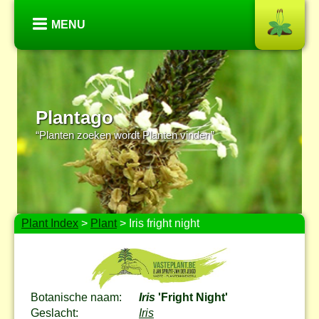
MENU
Plantago
“Planten zoeken wordt Planten vinden”
Plant Index
>
Plant
> Iris fright night
Botanische naam:
Iris
'Fright Night'
Geslacht:
Iris