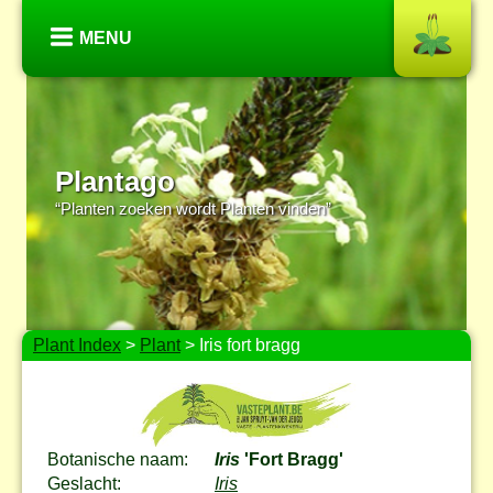
MENU
Plantago
“Planten zoeken wordt Planten vinden”
Plant Index
>
Plant
> Iris fort bragg
Botanische naam:
Iris
'Fort Bragg'
Geslacht:
Iris