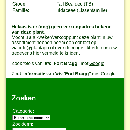
Groep:
Tall Bearded (TB)
Familie:
Iridaceae (Lissenfamilie)
Helaas is er (nog) geen verkoopadres bekend
van deze plant.
Mocht u als kweker/verkooppunt deze plant in uw
assortiment hebben neem dan contact op
via
info@plantago.nl
over de mogelijkheden om uw
gegevens hier vermeld te krijgen.
Zoek foto's van '
Iris
'Fort Bragg'
' met
Google
Zoek
informatie
van '
Iris
'Fort Bragg'
' met
Google
Zoeken
Categorie:
Zoekterm: