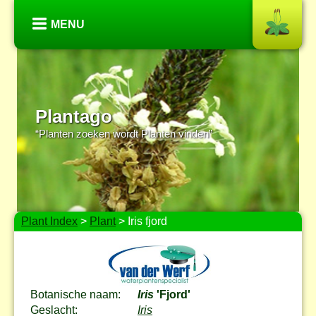
MENU
Plantago
“Planten zoeken wordt Planten vinden”
Plant Index
>
Plant
> Iris fjord
Botanische naam:
Iris
'Fjord'
Geslacht:
Iris