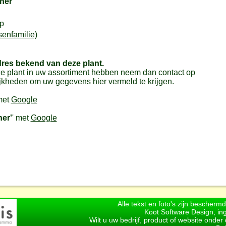
her'
p
senfamilie)
dres bekend van deze plant.
e plant in uw assortiment hebben neem dan contact op
jkheden om uw gegevens hier vermeld te krijgen.
met
Google
her'
' met
Google
Alle tekst en foto's zijn bescherm
Koot Software Design, in
Wilt u uw bedrijf, product of website onde