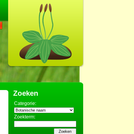
Zoeken
Categorie:
Zoekterm: