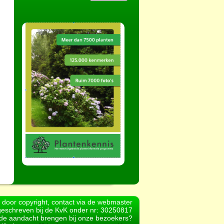
d door copyright, contact via de webmaster
geschreven bij de KvK onder nr: 30250817
r de aandacht brengen bij onze bezoekers?