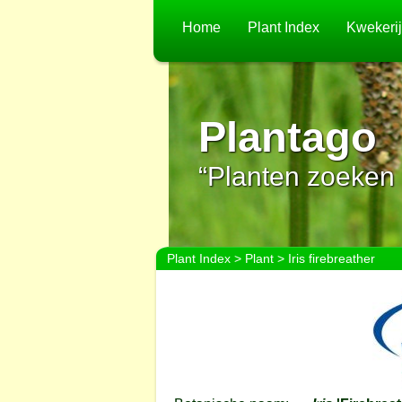
Home
Plant Index
Kwekeri
Plantago
“Planten zoeken 
Plant Index
>
Plant
> Iris firebreather