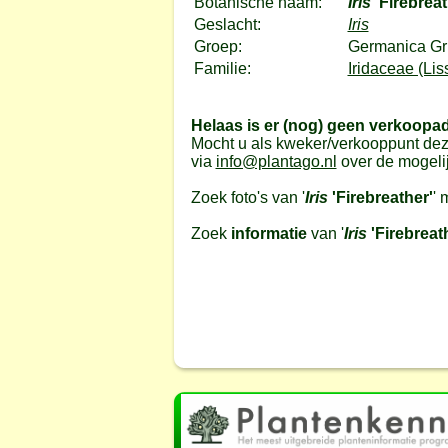
Botanische naam:
Iris
'Firebreat
Geslacht:
Iris
Groep:
Germanica Gr
Familie:
Iridaceae (Lis
Helaas is er (nog) geen verkoopa
Mocht u als kweker/verkooppunt dez
via
info@plantago.nl
over de mogeli
Zoek foto's van '
Iris
'Firebreather'
' 
Zoek
informatie
van '
Iris
'Firebreat