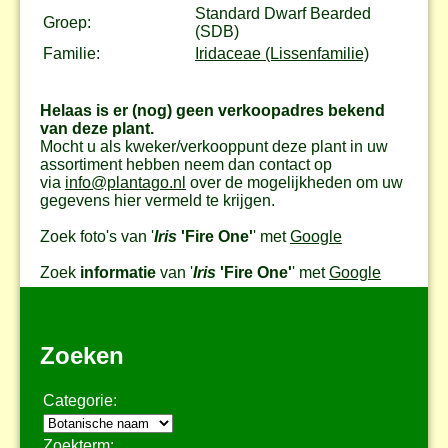
Standard Dwarf Bearded
Groep:
(SDB)
Familie:
Iridaceae (Lissenfamilie)
Helaas is er (nog) geen verkoopadres bekend
van deze plant.
Mocht u als kweker/verkooppunt deze plant in uw
assortiment hebben neem dan contact op
via
info@plantago.nl
over de mogelijkheden om uw
gegevens hier vermeld te krijgen.
Zoek foto's van '
Iris
'Fire One'
' met
Google
Zoek
informatie
van '
Iris
'Fire One'
' met
Google
Zoeken
Categorie:
Zoekterm: