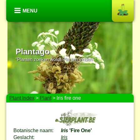
MENU
Plantago
“Planten zoeken wordt Planten vinden”
Plant Index
>
Plant
> Iris fire one
Botanische naam:
Iris
'Fire One'
Geslacht:
Iris