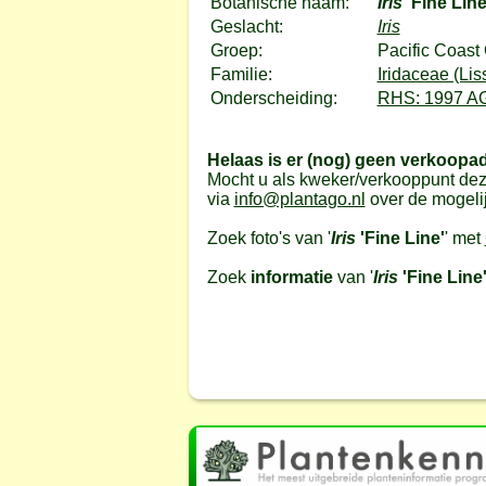
Botanische naam:
Iris
'Fine Line
Geslacht:
Iris
Groep:
Pacific Coast 
Familie:
Iridaceae (Lis
Onderscheiding:
RHS: 1997 A
Helaas is er (nog) geen verkoopa
Mocht u als kweker/verkooppunt dez
via
info@plantago.nl
over de mogeli
Zoek foto's van '
Iris
'Fine Line'
' met
Zoek
informatie
van '
Iris
'Fine Line