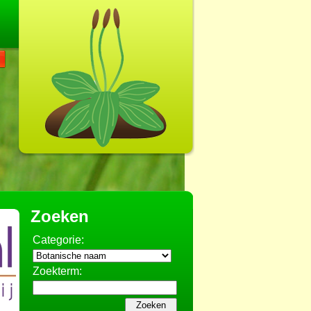
Zoeken
Categorie:
Zoekterm: