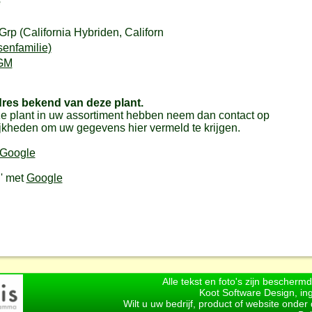
'
Grp (California Hybriden, Californ
senfamilie)
GM
dres bekend van deze plant.
e plant in uw assortiment hebben neem dan contact op
jkheden om uw gegevens hier vermeld te krijgen.
Google
'
' met
Google
Alle tekst en foto's zijn bescherm
Koot Software Design, in
Wilt u uw bedrijf, product of website onde