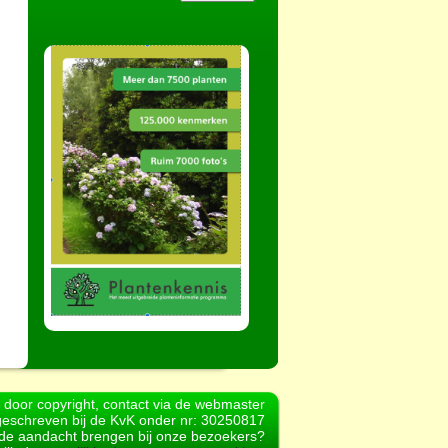
d door copyright, contact via de webmaster
geschreven bij de KvK onder nr: 30250817
r de aandacht brengen bij onze bezoekers?