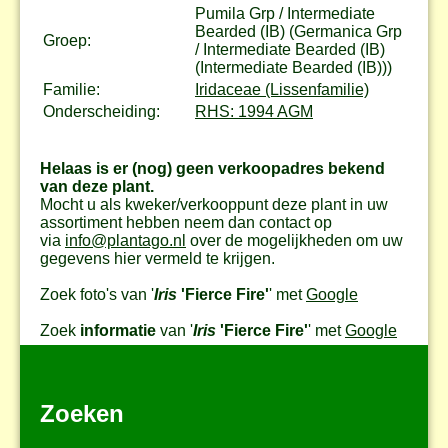
Pumila Grp / Intermediate
Bearded (IB) (Germanica Grp
Groep:
/ Intermediate Bearded (IB)
(Intermediate Bearded (IB)))
Familie:
Iridaceae (Lissenfamilie)
Onderscheiding:
RHS: 1994 AGM
Helaas is er (nog) geen verkoopadres bekend
van deze plant.
Mocht u als kweker/verkooppunt deze plant in uw
assortiment hebben neem dan contact op
via
info@plantago.nl
over de mogelijkheden om uw
gegevens hier vermeld te krijgen.
Zoek foto's van '
Iris
'Fierce Fire'
' met
Google
Zoek
informatie
van '
Iris
'Fierce Fire'
' met
Google
Zoeken