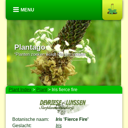
MENU
Plantago
“Planten zoeken wordt Planten vinden”
Plant Index
>
Plant
> Iris fierce fire
Botanische naam:
Iris
'Fierce Fire'
Geslacht:
Iris