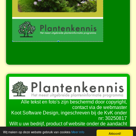
Alle tekst en foto's zijn beschermd door copyright,
contact via de webmaster
Koot Software Design, ingeschreven bij de KvK onder
nr: 30250817
Wilt u uw bedrijf, product of website onder de aandacht
brengen bij onze bezoekers?
Wij maken op deze website gebruik van cookies
Meer info
Akkoord!
Bekijk de
mogelijkheden
voor samenwerking.