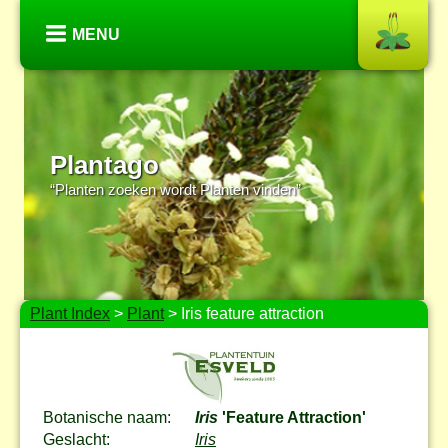
MENU
Plantago
“Planten zoeken wordt Planten vinden”
Plant Index
>
Plant
> Iris feature attraction
Botanische naam:
Iris
'Feature Attraction'
Geslacht:
Iris