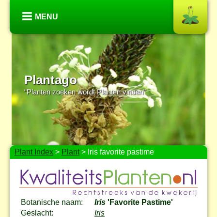
MENU
Plantago
“Planten zoeken wordt Planten vinden”
Plant Index
>
Plant
> Iris favorite pastime
Botanische naam:
Iris
'Favorite Pastime'
Geslacht:
Iris