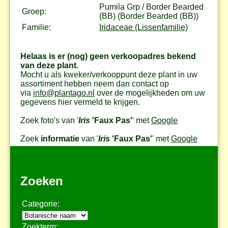
Pumila Grp / Border Bearded
Groep:
(BB) (Border Bearded (BB))
Familie:
Iridaceae (Lissenfamilie)
Helaas is er (nog) geen verkoopadres bekend
van deze plant.
Mocht u als kweker/verkooppunt deze plant in uw
assortiment hebben neem dan contact op
via
info@plantago.nl
over de mogelijkheden om uw
gegevens hier vermeld te krijgen.
Zoek foto's van '
Iris
'Faux Pas'
' met
Google
Zoek
informatie
van '
Iris
'Faux Pas'
' met
Google
Zoeken
Categorie:
Zoekterm: