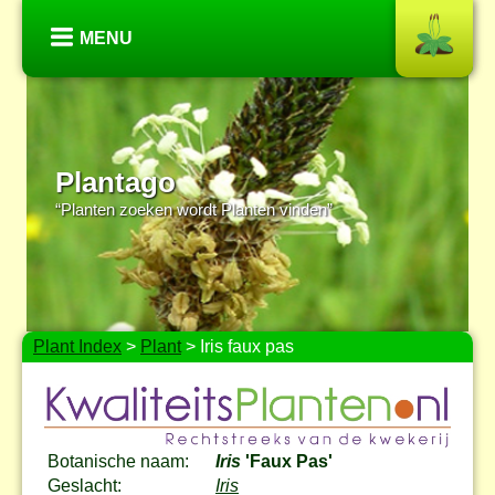
MENU
Plantago
“Planten zoeken wordt Planten vinden”
Plant Index
>
Plant
> Iris faux pas
Botanische naam:
Iris
'Faux Pas'
Geslacht:
Iris