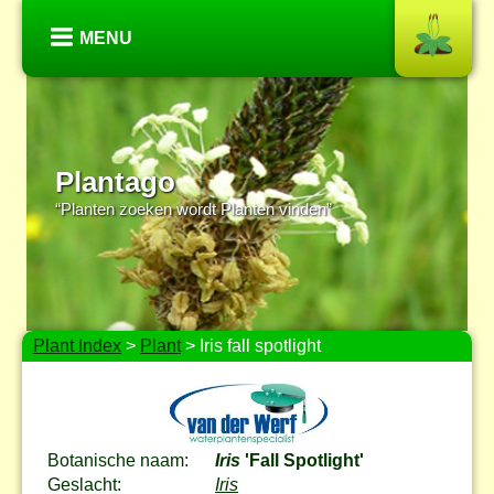
MENU
Plantago
“Planten zoeken wordt Planten vinden”
Plant Index
>
Plant
> Iris fall spotlight
Botanische naam:
Iris
'Fall Spotlight'
Geslacht:
Iris