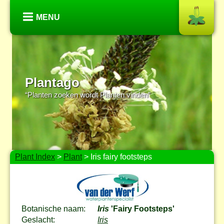
MENU
Plantago
“Planten zoeken wordt Planten vinden”
Plant Index
>
Plant
> Iris fairy footsteps
Botanische naam:
Iris
'Fairy Footsteps'
Geslacht:
Iris