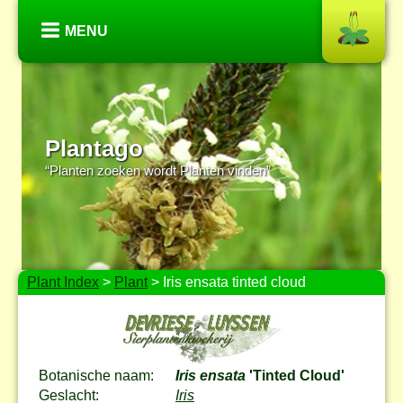
MENU
Plantago
“Planten zoeken wordt Planten vinden”
Plant Index
>
Plant
> Iris ensata tinted cloud
Botanische naam:
Iris ensata
'Tinted Cloud'
Geslacht:
Iris