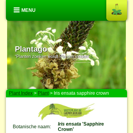
MENU
Plantago
“Planten zoeken wordt Planten vinden”
Plant Index
>
Plant
> Iris ensata sapphire crown
Iris ensata
'Sapphire
Botanische naam:
Crown'