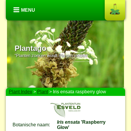
MENU
Plantago
“Planten zoeken wordt Planten vinden”
Plant Index
>
Plant
> Iris ensata raspberry glow
Iris ensata
'Raspberry
Botanische naam:
Glow'