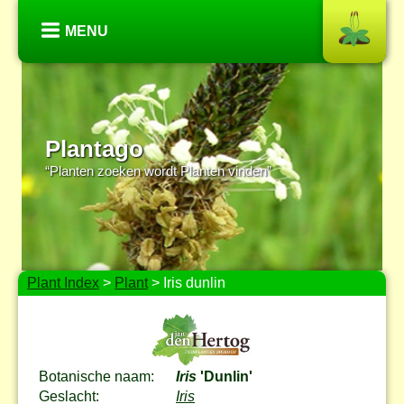
MENU
Plantago
“Planten zoeken wordt Planten vinden”
Plant Index
>
Plant
> Iris dunlin
Botanische naam:
Iris
'Dunlin'
Geslacht:
Iris