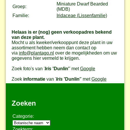
Miniature Dwarf Bearded
Groep:
(MDB)
Familie:
Iridaceae (Lissenfamilie)
Helaas is er (nog) geen verkoopadres bekend
van deze plant.
Mocht u als kweker/verkooppunt deze plant in uw
assortiment hebben neem dan contact op
via
info@plantago.nl
over de mogelijkheden om uw
gegevens hier vermeld te krijgen.
Zoek foto's van '
Iris
'Dunlin'
' met
Google
Zoek
informatie
van '
Iris
'Dunlin'
' met
Google
Zoeken
Categorie:
Zoekterm: