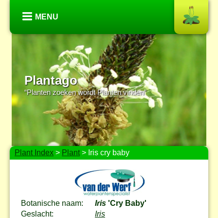
MENU
Plantago
“Planten zoeken wordt Planten vinden”
Plant Index
>
Plant
> Iris cry baby
Botanische naam:
Iris
'Cry Baby'
Geslacht:
Iris