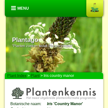
MENU
Plantago
“Planten zoeken wordt Planten vinden”
Plant Index
>
Plant
> Iris country manor
Botanische naam:
Iris
'Country Manor'