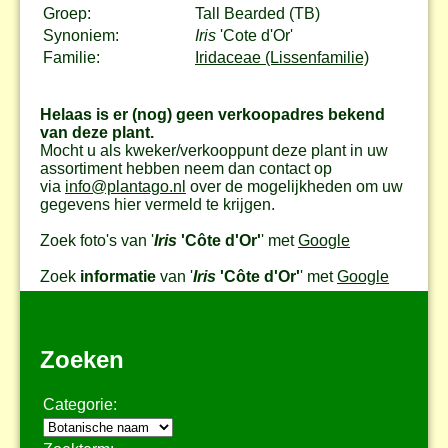
Groep:
Tall Bearded (TB)
Synoniem:
Iris
'Cote d'Or'
Familie:
Iridaceae (Lissenfamilie)
Helaas is er (nog) geen verkoopadres bekend
van deze plant.
Mocht u als kweker/verkooppunt deze plant in uw
assortiment hebben neem dan contact op
via
info@plantago.nl
over de mogelijkheden om uw
gegevens hier vermeld te krijgen.
Zoek foto's van '
Iris
'Côte d'Or'
' met
Google
Zoek
informatie
van '
Iris
'Côte d'Or'
' met
Google
Zoeken
Categorie: