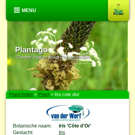
MENU
Plantago
“Planten zoeken wordt Planten vinden”
Plant Index
>
Plant
> Iris cote dor
Botanische naam:
Iris
'Côte d'Or'
Geslacht:
Iris