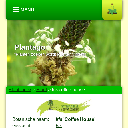
MENU
Plantago
“Planten zoeken wordt Planten vinden”
Plant Index
>
Plant
> Iris coffee house
Botanische naam:
Iris
'Coffee House'
Geslacht:
Iris