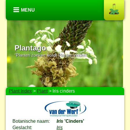
MENU
Plantago
“Planten zoeken wordt Planten vinden”
Plant Index
>
Plant
> Iris cinders
Botanische naam:
Iris
'Cinders'
Geslacht:
Iris