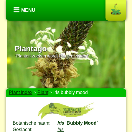
MENU
Plantago
“Planten zoeken wordt Planten vinden”
Plant Index
>
Plant
> Iris bubbly mood
Botanische naam:
Iris
'Bubbly Mood'
Geslacht:
Iris