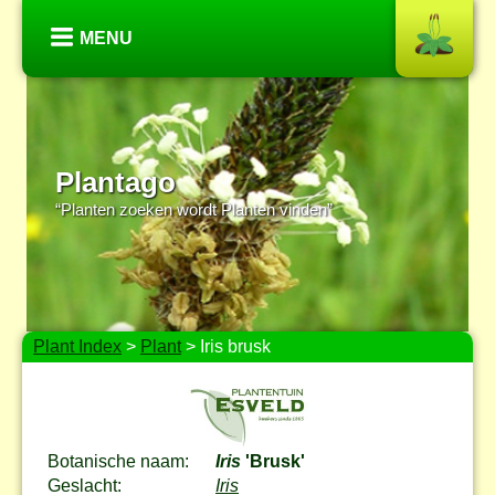
MENU
Plantago
“Planten zoeken wordt Planten vinden”
Plant Index
>
Plant
> Iris brusk
Botanische naam:
Iris
'Brusk'
Geslacht:
Iris