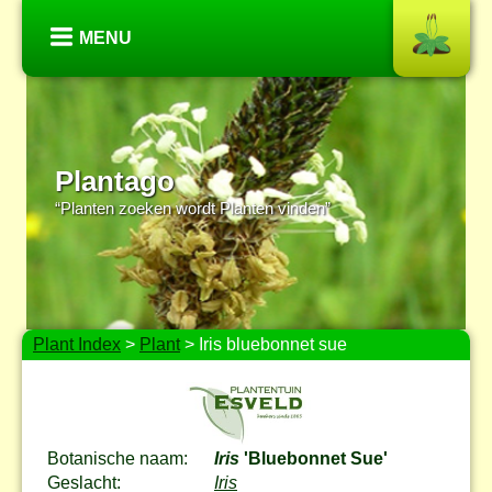
MENU
Plantago
“Planten zoeken wordt Planten vinden”
Plant Index
>
Plant
> Iris bluebonnet sue
Botanische naam:
Iris
'Bluebonnet Sue'
Geslacht:
Iris