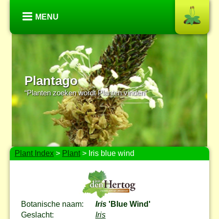
MENU
Plantago
“Planten zoeken wordt Planten vinden”
Plant Index
>
Plant
> Iris blue wind
Botanische naam:
Iris
'Blue Wind'
Geslacht:
Iris