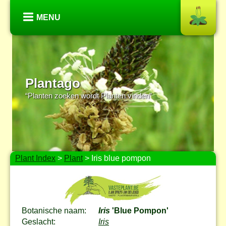
MENU
Plantago
“Planten zoeken wordt Planten vinden”
Plant Index
>
Plant
> Iris blue pompon
Botanische naam:
Iris
'Blue Pompon'
Geslacht:
Iris