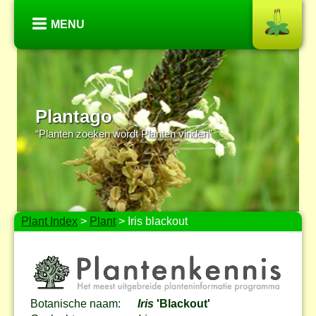
MENU
Plantago
“Planten zoeken wordt Planten vinden”
Plant Index
>
Plant
> Iris blackout
Botanische naam:
Iris
'Blackout'