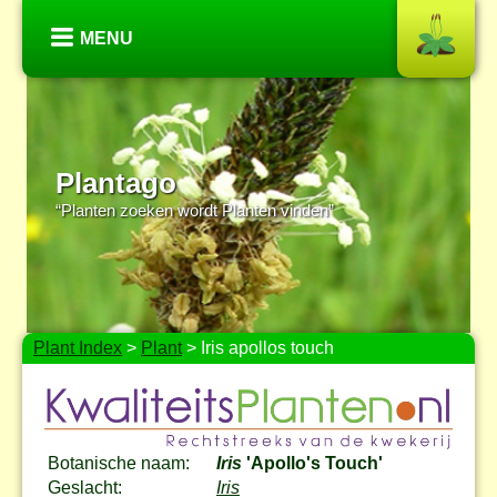
MENU
Plantago
“Planten zoeken wordt Planten vinden”
Plant Index
>
Plant
> Iris apollos touch
Botanische naam:
Iris
'Apollo's Touch'
Geslacht:
Iris