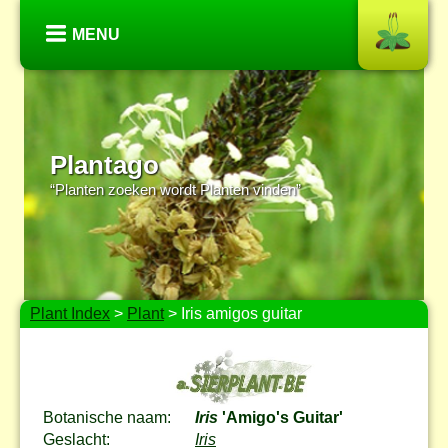
MENU
Plantago
“Planten zoeken wordt Planten vinden”
Plant Index
>
Plant
> Iris amigos guitar
Botanische naam:
Iris
'Amigo's Guitar'
Geslacht:
Iris