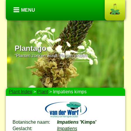
MENU
Plantago
“Planten zoeken wordt Planten vinden”
Plant Index
>
Plant
> Impatiens kimps
Botanische naam:
Impatiens
'Kimps'
Geslacht:
Impatiens