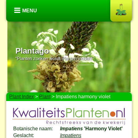
MENU
Plantago
“Planten zoeken wordt Planten vinden”
Plant Index
>
Plant
> Impatiens harmony violet
Botanische naam:
Impatiens
'Harmony Violet'
Geslacht:
Impatiens