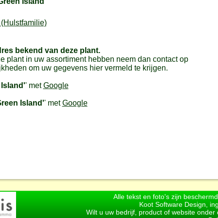
Green Island'
(Hulstfamilie)
dres bekend van deze plant.
e plant in uw assortiment hebben neem dan contact op
jkheden om uw gegevens hier vermeld te krijgen.
Island'
' met
Google
reen Island'
' met
Google
Alle tekst en foto's zijn bescherm
Koot Software Design, in
Wilt u uw bedrijf, product of website onde