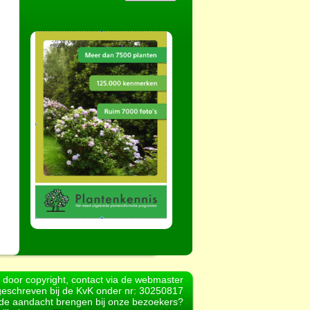
d door copyright, contact via de webmaster
geschreven bij de KvK onder nr: 30250817
r de aandacht brengen bij onze bezoekers?