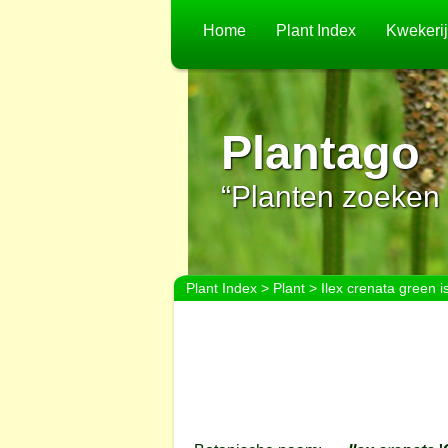
Home
Plant Index
Kwekeri
Plantago
“Planten zoeken 
Plant Index
>
Plant
> Ilex crenata green i