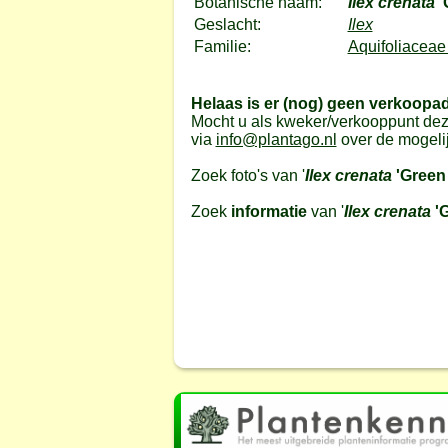
Botanische naam:
Ilex crenata
'
Geslacht:
Ilex
Familie:
Aquifoliaceae 
Helaas is er (nog) geen verkoopa
Mocht u als kweker/verkooppunt dez
via
info@plantago.nl
over de mogeli
Zoek foto's van '
Ilex crenata
'Green 
Zoek
informatie
van '
Ilex crenata
'G