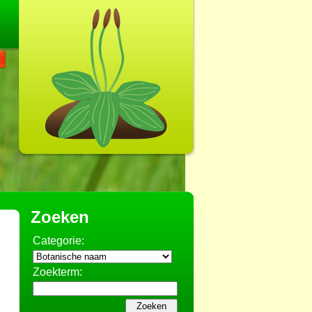
Zoeken
Categorie:
Zoekterm: