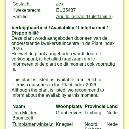
Geslacht:
Ilex
Kwekersrecht
EU35487
Familie:
Aquifoliaceae (Hulstfamilie)
Verkrijgbaarheid / Availability / Lieferbarheit /
Disponibilité
Deze plant wordt aangeboden door een van de
onderstaande kwekers/tuincentra in de Plant Index
2026.
Hoewel de plant aangeboden wordt door dit
verkooppunt, is het altijd raadzaam om te
informeren of de plant op dit moment ook voorradig
is.
This plant is listed as available from Dutch or
Flemish nurseries in the Plant Index 2026.
Although the plant is listed, we recommend to
inform about the availablity at this moment.
Naam
Woonplaats
Provincie
Land
Den Mulder
Grubbenvorst
Limburg
Nederland
Boomteelt
Tuinplantenwinkel.nl
Knegsel
Noord
Nederland