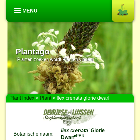
MENU
Plantago
“Planten zoeken wordt Planten vinden”
Plant Index
>
Plant
> Ilex crenata glorie dwarf
Ilex crenata
'Glorie
Botanische naam:
PBR
Dwarf'