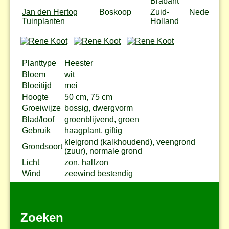
Brabant
Jan den Hertog
Boskoop
Zuid-
Nederland
Tuinplanten
Holland
Planttype
Heester
Bloem
wit
Bloeitijd
mei
Hoogte
50 cm, 75 cm
Groeiwijze
bossig, dwergvorm
Blad/loof
groenblijvend, groen
Gebruik
haagplant, giftig
kleigrond (kalkhoudend), veengrond
Grondsoort
(zuur), normale grond
Licht
zon, halfzon
Wind
zeewind bestendig
Zoeken