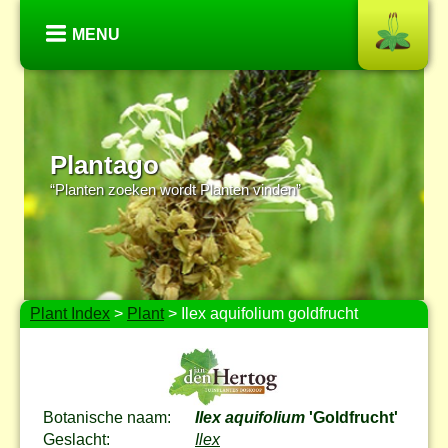
MENU
Plantago
“Planten zoeken wordt Planten vinden”
Plant Index
>
Plant
> Ilex aquifolium goldfrucht
Botanische naam:
Ilex aquifolium
'Goldfrucht'
Geslacht:
Ilex