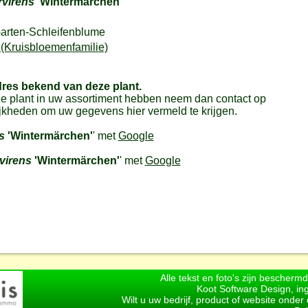
rvirens
'Wintermärchen'
arten-Schleifenblume
(Kruisbloemenfamilie)
dres bekend van deze plant.
e plant in uw assortiment hebben neem dan contact op
jkheden om uw gegevens hier vermeld te krijgen.
s
'Wintermärchen'
' met
Google
virens
'Wintermärchen'
' met
Google
Alle tekst en foto's zijn bescherm
Koot Software Design, in
Wilt u uw bedrijf, product of website onde