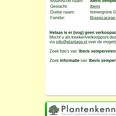
Botanische naam:
Iberis sempe
Geslacht:
Iberis
Duitse naam:
Immergrüne G
Familie:
Brassicaceae 
Helaas is er (nog) geen verkoopa
Mocht u als kweker/verkooppunt dez
via
info@plantago.nl
over de mogeli
Zoek foto's van '
Iberis semperviren
Zoek
informatie
van '
Iberis semper