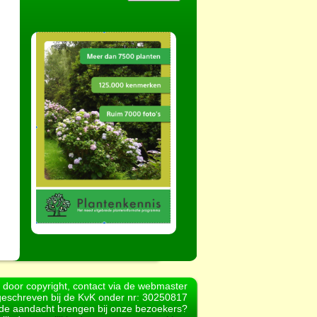
d door copyright, contact via de webmaster
geschreven bij de KvK onder nr: 30250817
r de aandacht brengen bij onze bezoekers?