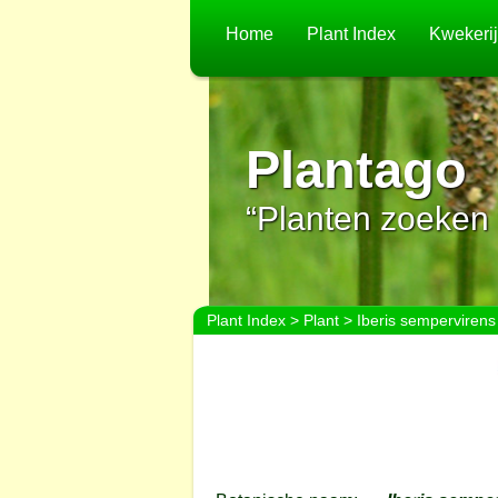
Home
Plant Index
Kwekeri
Plantago
“Planten zoeken 
Plant Index
>
Plant
> Iberis sempervirens