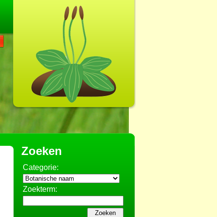
Zoeken
Categorie:
Zoekterm: