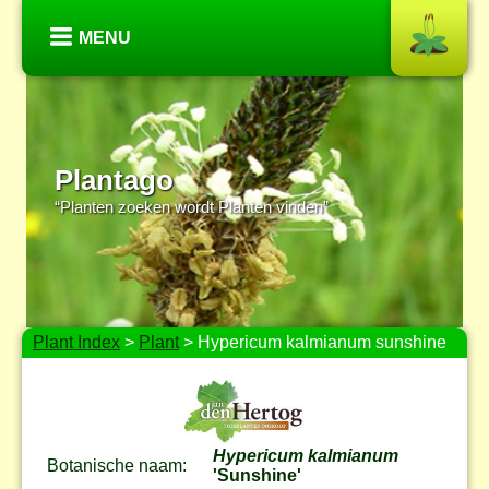
MENU
Plantago
“Planten zoeken wordt Planten vinden”
Plant Index
>
Plant
> Hypericum kalmianum sunshine
Hypericum kalmianum
Botanische naam:
'Sunshine'