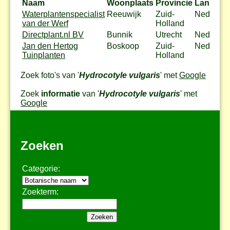
Naam
Woonplaats
Provincie
Land
Waterplantenspecialist
Reeuwijk
Zuid-
Nederlan
van der Werf
Holland
Directplant.nl BV
Bunnik
Utrecht
Nederlan
Jan den Hertog
Boskoop
Zuid-
Nederlan
Tuinplanten
Holland
Zoek foto's van '
Hydrocotyle vulgaris
' met
Google
Zoek
informatie
van '
Hydrocotyle vulgaris
' met
Google
Zoeken
Categorie:
Zoekterm: