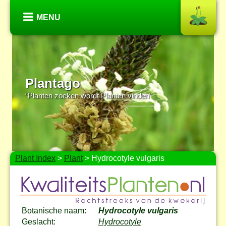
MENU
Plantago
“Planten zoeken wordt Planten vinden”
Plant Index
>
Plant
> Hydrocotyle vulgaris
Botanische naam:
Hydrocotyle vulgaris
Geslacht:
Hydrocotyle