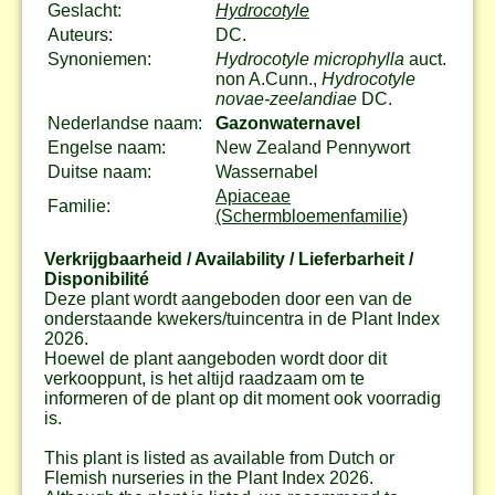
Geslacht:
Hydrocotyle
Auteurs:
DC.
Synoniemen:
Hydrocotyle microphylla
auct.
non A.Cunn.,
Hydrocotyle
novae-zeelandiae
DC.
Nederlandse naam:
Gazonwaternavel
Engelse naam:
New Zealand Pennywort
Duitse naam:
Wassernabel
Apiaceae
Familie:
(Schermbloemenfamilie)
Verkrijgbaarheid / Availability / Lieferbarheit /
Disponibilité
Deze plant wordt aangeboden door een van de
onderstaande kwekers/tuincentra in de Plant Index
2026.
Hoewel de plant aangeboden wordt door dit
verkooppunt, is het altijd raadzaam om te
informeren of de plant op dit moment ook voorradig
is.
This plant is listed as available from Dutch or
Flemish nurseries in the Plant Index 2026.