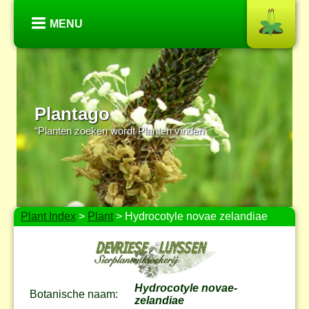
MENU
Plantago
“Planten zoeken wordt Planten vinden”
Plant Index
>
Plant
> Hydrocotyle novae zelandiae
Hydrocotyle novae-
Botanische naam:
zelandiae