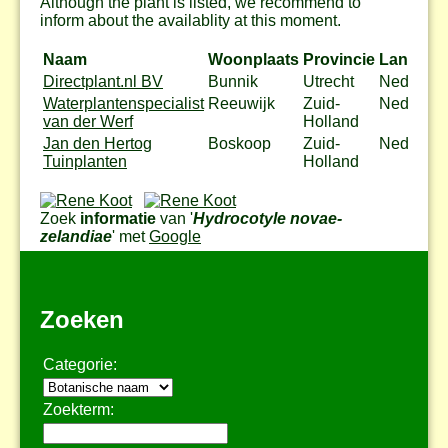
Although the plant is listed, we recommend to
inform about the availablity at this moment.
Naam
Woonplaats
Provincie
Land
Directplant.nl BV
Bunnik
Utrecht
Nederlan
Waterplantenspecialist
Reeuwijk
Zuid-
Nederlan
van der Werf
Holland
Jan den Hertog
Boskoop
Zuid-
Nederlan
Tuinplanten
Holland
Zoek
informatie
van '
Hydrocotyle novae-
zelandiae
' met
Google
Zoeken
Categorie:
Zoekterm: